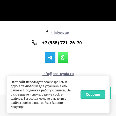
г. Москва
+7 (985) 721-26-70
info@pro-uyuta.ru
Пространство Уюта © 2024 - 2026 ИНН: 711504357127
Этот сайт использует cookie-файлы и
ОРГНИП: 324710000027856
другие технологии для улучшения его
работы. Продолжая работу с сайтом, Вы
Хорошо
разрешаете использование cookie-
файлов. Вы всегда можете отключить
файлы cookie в настройках Вашего
браузера.