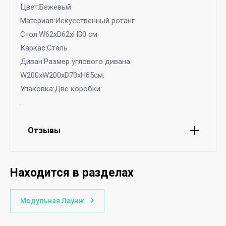
Цвет:Бежевый
Материал:Искусственный ротанг
Стол:W62xD62хH30 см.
Каркас:Сталь
Диван:Размер углового дивана:
W200хW200xD70хH65см.
Упаковка:Две коробки:
:
Отзывы
Находится в разделах
Модульная Лаунж