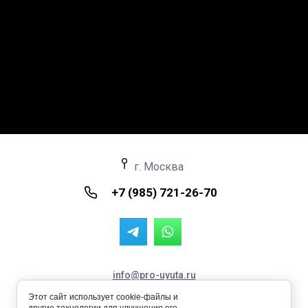
г. Москва
+7 (985) 721-26-70
info@pro-uyuta.ru
Пространство Уюта © 2024 - 2026 ИНН: 711504357127
Этот сайт использует cookie-файлы и
ОРГНИП: 324710000027856