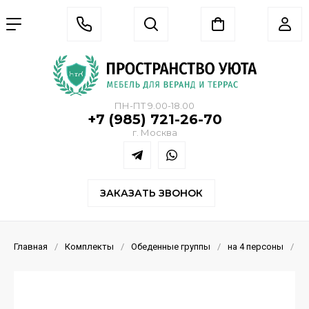
ПН-ПТ 9.00-18.00
+7 (985) 721-26-70
г. Москва
ЗАКАЗАТЬ ЗВОНОК
Главная
/
Комплекты
/
Обеденные группы
/
на 4 персоны
/
"