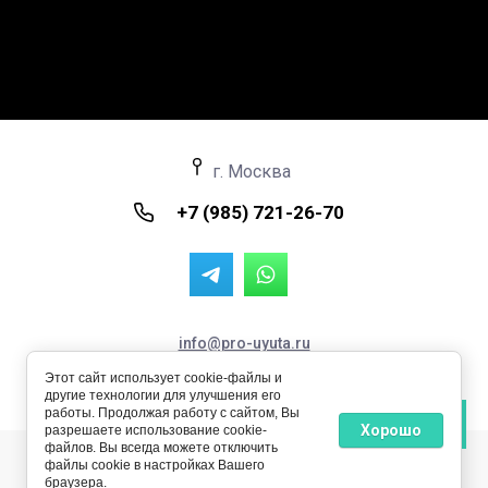
г. Москва
+7 (985) 721-26-70
info@pro-uyuta.ru
Пространство Уюта © 2024 - 2026 ИНН: 711504357127
Этот сайт использует cookie-файлы и
ОРГНИП: 324710000027856
другие технологии для улучшения его
работы. Продолжая работу с сайтом, Вы
Хорошо
разрешаете использование cookie-
файлов. Вы всегда можете отключить
файлы cookie в настройках Вашего
браузера.