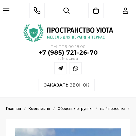
ПН-ПТ 9.00-18.00
+7 (985) 721-26-70
г. Москва
ЗАКАЗАТЬ ЗВОНОК
Главная
/
Комплекты
/
Обеденные группы
/
на 4 персоны
/
К