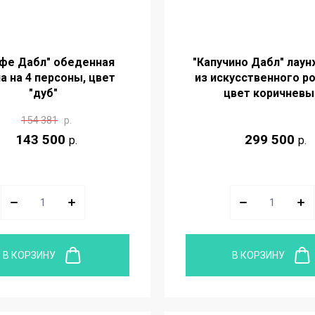
фе Дабл" обеденная
"Капучино Дабл" лаун
а на 4 персоны, цвет
из искусственного ро
"дуб"
цвет коричневы
154 381
р.
143 500
299 500
р.
р.
В КОРЗИНУ
В КОРЗИНУ