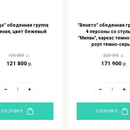
о" обеденная группа
"Венето" обеденная гр
еная, цвет бежевый
4 персоны со стул
"Милан", каркас темно
роуп темно-сер
125 500
222 705
р.
р.
121 800
171 900
р.
р.
В КОРЗИНУ
В КОРЗИНУ