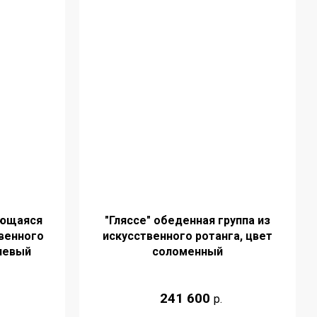
ующаяся
"Гляссе" обеденная группа из
твенного
искусственного ротанга, цвет
невый
соломенный
241 600
р.