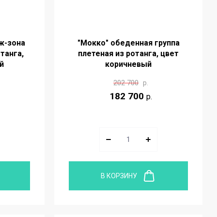
ж-зона
"Мокко" обеденная группа
танга,
плетеная из ротанга, цвет
й
коричневый
202 700
р.
182 700
р.
В КОРЗИНУ