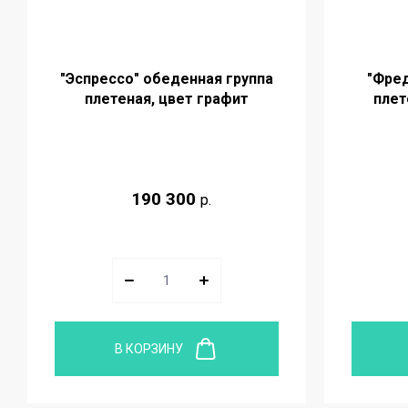
"Эспрессо" обеденная группа
"Фред
плетеная, цвет графит
плет
190 300
р.
В КОРЗИНУ