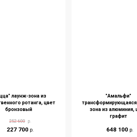
цца" лаунж-зона из
"Амальфи"
твенного ротанга, цвет
трансформирующаяся
бронзовый
зона из алюминия, 
графит
252 600
р.
227 700
648 100
р.
р.