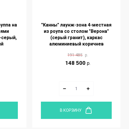
уппа на
"Канны" лаунж-зона 4-местная
ьями
из роупа со столом "Верона"
-серый,
(серый гранит), каркас
ый
алюминиевый коричнев
191 485
р.
148 500
р.
В КОРЗИНУ