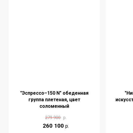
"Эспрессо–150 N" обеденная
"Ни
группа плетеная, цвет
искусс
соломенный
279 900
р.
260 100
р.