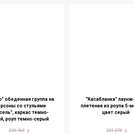
о" обеденная группа на
"Касабланка" лаунж
ерсоны со стульями
плетеная из роупа 5-м
сель", каркас темно-
цвет серый
й, роуп темно-серый
210 769
221 275
р.
р.