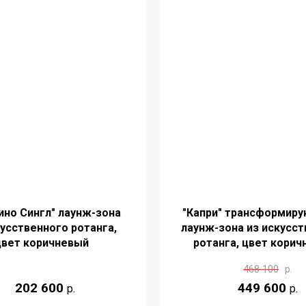
ино Сингл" лаунж-зона
"Капри" трансформир
кусственного ротанга,
лаунж-зона из искусс
цвет коричневый
ротанга, цвет корич
468 100
р.
202 600
449 600
р.
р.