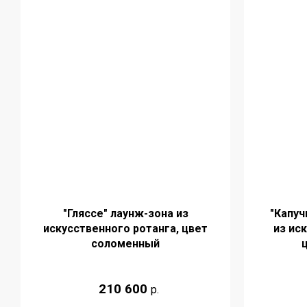
"Гляссе" лаунж-зона из
"Капуч
искусственного ротанга, цвет
из ис
соломенный
210 600
р.